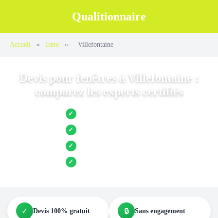
Qualitionnaire
Accueil
»
Isère
»
Villefontaine
Devis pour fenêtres à Villefontaine :
comparez les experts certifiés
Jusqu’à 3 devis comparés
✓
Entreprises locales vérifiées
✓
Pose garantie
✓
Aides et primes incluses
✓
✓
🔒
Devis 100% gratuit
Sans engagement