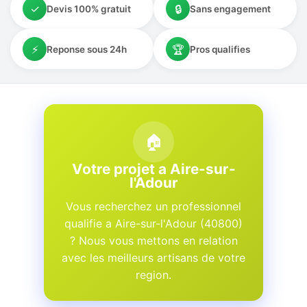
✓
🔒
Devis 100% gratuit
Sans engagement
⚡
🏆
Reponse sous 24h
Pros qualifies
🏠
Votre projet a Aire-sur-
l'Adour
Vous recherchez un professionnel
qualifie a Aire-sur-l'Adour (40800)
? Nous vous mettons en relation
avec les meilleurs artisans de votre
region.