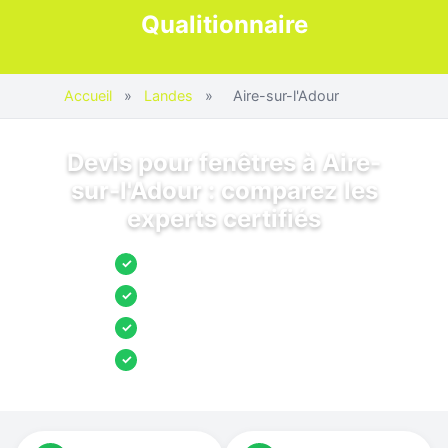
Qualitionnaire
Accueil
»
Landes
»
Aire-sur-l'Adour
Devis pour fenêtres à Aire-
sur-l'Adour : comparez les
experts certifiés
Jusqu’à 3 devis comparés
✓
Entreprises locales vérifiées
✓
Pose garantie
✓
Aides et primes incluses
✓