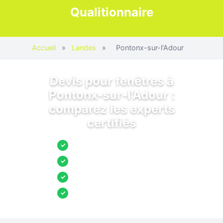
Qualitionnaire
Accueil
»
Landes
»
Pontonx-sur-l'Adour
Devis pour fenêtres à
Pontonx-sur-l'Adour :
comparez les experts
certifiés
Jusqu’à 3 devis comparés
✓
Entreprises locales vérifiées
✓
Pose garantie
✓
Aides et primes incluses
✓