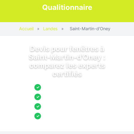
Qualitionnaire
Accueil
»
Landes
»
Saint-Martin-d'Oney
Devis pour fenêtres à
Saint-Martin-d'Oney :
comparez les experts
certifiés
Jusqu’à 3 devis comparés
✓
Entreprises locales vérifiées
✓
Pose garantie
✓
Aides et primes incluses
✓