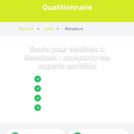
Qualitionnaire
Accueil
»
Loire
»
Renaison
Devis pour fenêtres à
Renaison : comparez les
experts certifiés
Jusqu’à 3 devis comparés
✓
Entreprises locales vérifiées
✓
Pose garantie
✓
Aides et primes incluses
✓