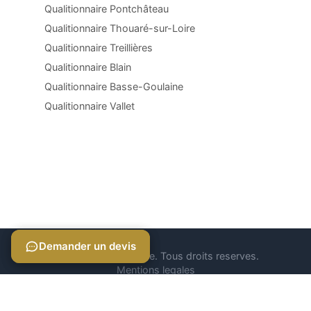
Qualitionnaire Pontchâteau
Qualitionnaire Thouaré-sur-Loire
Qualitionnaire Treillières
Qualitionnaire Blain
Qualitionnaire Basse-Goulaine
Qualitionnaire Vallet
Demander un devis
Demander un devis
© 2026 Qualitionnaire. Tous droits reserves.
Mentions legales