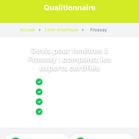
Qualitionnaire
Accueil
»
Loire-Atlantique
»
Frossay
Devis pour fenêtres à
Frossay : comparez les
experts certifiés
Jusqu’à 3 devis comparés
✓
Entreprises locales vérifiées
✓
Pose garantie
✓
Aides et primes incluses
✓