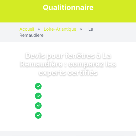
Qualitionnaire
Accueil
»
Loire-Atlantique
»
La
Remaudière
Devis pour fenêtres à La
Remaudière : comparez les
experts certifiés
Jusqu’à 3 devis comparés
✓
Entreprises locales vérifiées
✓
Pose garantie
✓
Aides et primes incluses
✓