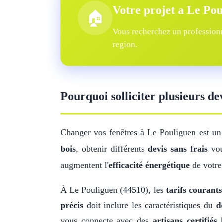
Votre projet a Le Po
🏠
Vous recherchez un professionn
region.
Pourquoi solliciter plusieurs de
Changer vos fenêtres à Le Pouliguen est un
bois
, obtenir différents
devis sans frais
vou
augmentent l'
efficacité énergétique
de votre
À Le Pouliguen (44510), les
tarifs courants
précis
doit inclure les caractéristiques du
d
vous connecte avec des
artisans certifiés
R