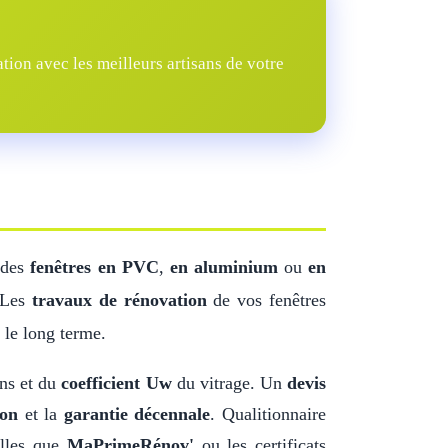
ion avec les meilleurs artisans de votre
 des
fenêtres en PVC
,
en aluminium
ou
en
. Les
travaux de rénovation
de vos fenêtres
 le long terme.
ns et du
coefficient Uw
du vitrage. Un
devis
ion
et la
garantie décennale
. Qualitionnaire
elles que
MaPrimeRénov'
ou les certificats