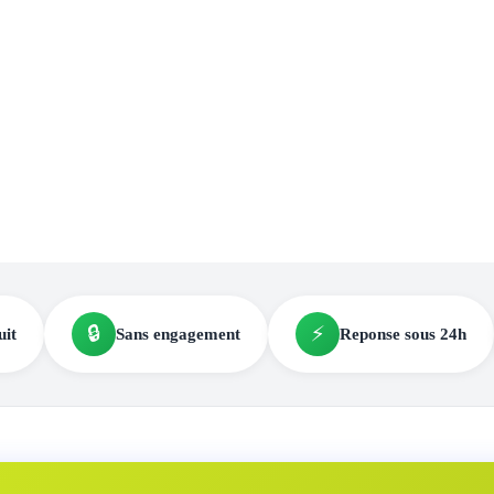
🔒
⚡
uit
Sans engagement
Reponse sous 24h