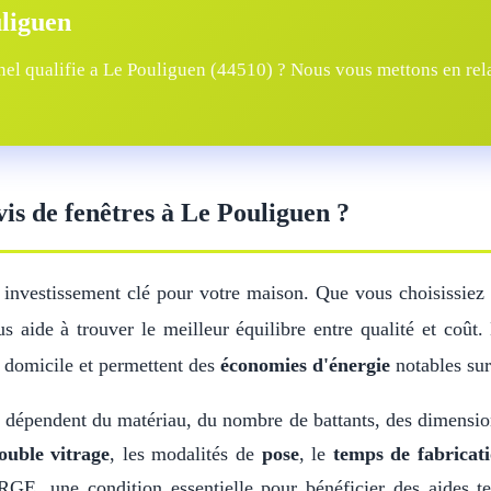
uliguen
el qualifie a Le Pouliguen (44510) ? Nous vous mettons en relat
vis de fenêtres à Le Pouliguen ?
 investissement clé pour votre maison. Que vous choisissiez
s aide à trouver le meilleur équilibre entre qualité et coût
 domicile et permettent des
économies d'énergie
notables sur
dépendent du matériau, du nombre de battants, des dimensio
ouble vitrage
, les modalités de
pose
, le
temps de fabricat
GE, une condition essentielle pour bénéficier des aides t