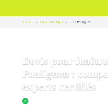
Accueil
»
Loire-Atlantique
»
Le Pouliguen
Devis pour fenêtre
Pouliguen : compa
experts certifiés
Jusqu’à 3 devis comparés
✓