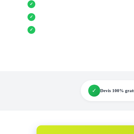
Entreprises locales vérifiées
✓
Pose garantie
✓
Aides et primes incluses
✓
✓
Devis 100% grat