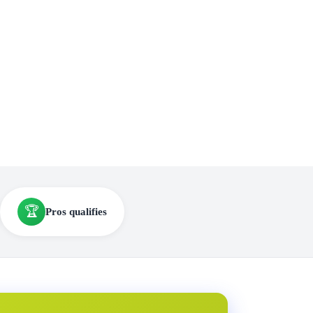
🏆
Pros qualifies