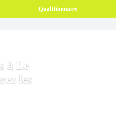
Qualitionnaire
s à Le
rez les