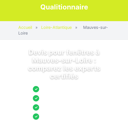
Qualitionnaire
Accueil
»
Loire-Atlantique
»
Mauves-sur-
Loire
Devis pour fenêtres à
Mauves-sur-Loire :
comparez les experts
certifiés
Jusqu’à 3 devis comparés
✓
Entreprises locales vérifiées
✓
Pose garantie
✓
Aides et primes incluses
✓