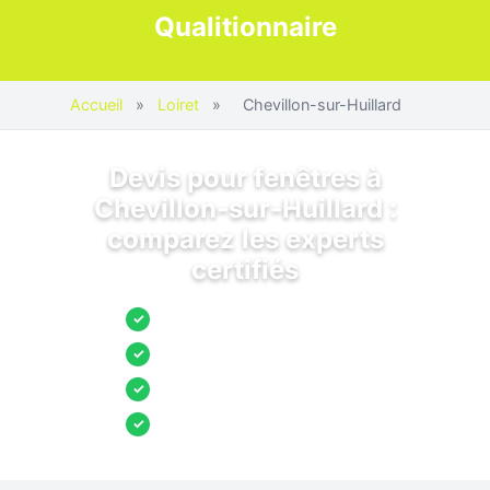
Qualitionnaire
Accueil
»
Loiret
»
Chevillon-sur-Huillard
Devis pour fenêtres à
Chevillon-sur-Huillard :
comparez les experts
certifiés
Jusqu’à 3 devis comparés
✓
Entreprises locales vérifiées
✓
Pose garantie
✓
Aides et primes incluses
✓