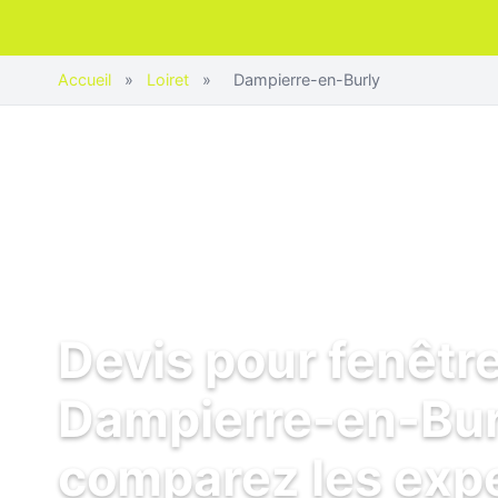
Accueil
»
Loiret
»
Dampierre-en-Burly
Devis pour fenêtr
Dampierre-en-Burl
comparez les exp