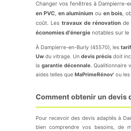
Changer vos fenêtres à Dampierre-en
en PVC
,
en aluminium
ou
en bois
, o
coût. Les
travaux de rénovation
de 
économies d'énergie
notables sur le
À Dampierre-en-Burly (45570), les
tari
Uw
du vitrage. Un
devis précis
doit inc
la
garantie décennale
. Qualitionnair
aides telles que
MaPrimeRénov'
ou les 
Comment obtenir un devis d
Pour recevoir des devis adaptés à Da
bien comprendre vos besoins, de me