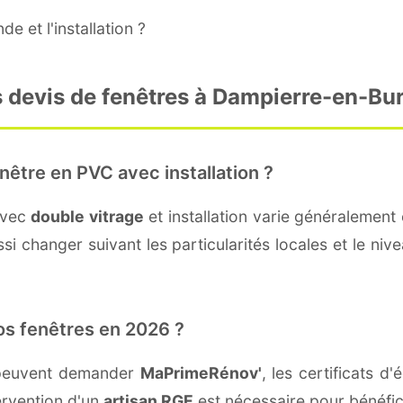
e et l'installation ?
s devis de fenêtres à Dampierre-en-Bur
nêtre en PVC avec installation ?
avec
double vitrage
et installation varie généralement 
si changer suivant les particularités locales et le niv
os fenêtres en 2026 ?
 peuvent demander
MaPrimeRénov'
, les certificats 
ervention d'un
artisan RGE
est nécessaire pour bénéfic