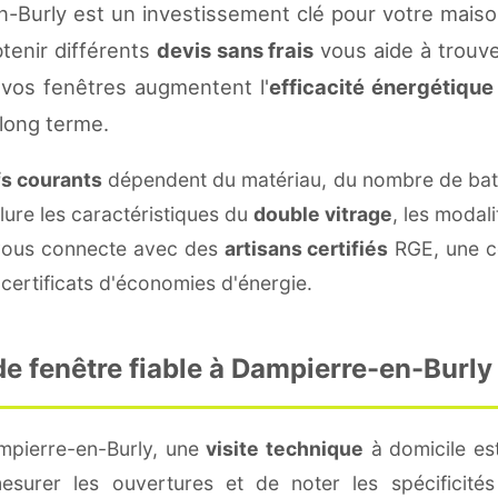
-Burly est un investissement clé pour votre mais
btenir différents
devis sans frais
vous aide à trouver
vos fenêtres augmentent l'
efficacité énergétique
 long terme.
fs courants
dépendent du matériau, du nombre de batt
lure les caractéristiques du
double vitrage
, les modal
e vous connecte avec des
artisans certifiés
RGE, une co
certificats d'économies d'énergie.
e fenêtre fiable à Dampierre-en-Burly
mpierre-en-Burly, une
visite technique
à domicile est
surer les ouvertures et de noter les spécificité