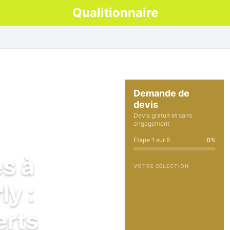
Qualitionnaire
Demande de
devis
Devis gratuit et sans
engagement
Etape
1
sur
6
0
%
es à
VOTRE SÉLECTION
y :
erts