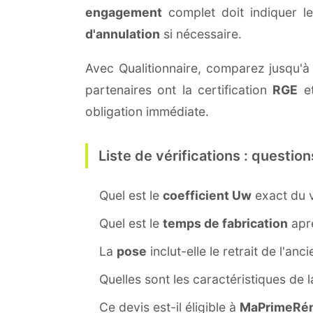
engagement
complet doit indiquer l
d'annulation
si nécessaire.
Avec Qualitionnaire, comparez jusqu'à 
partenaires ont la certification
RGE
et
obligation immédiate.
Liste de vérifications : question
Quel est le
coefficient Uw
exact du v
Quel est le
temps de fabrication
aprè
La
pose
inclut-elle le retrait de l'anc
Quelles sont les caractéristiques de 
Ce devis est-il éligible à
MaPrimeRén