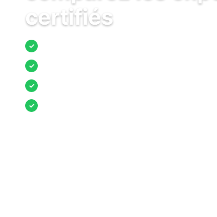
certifiés
Jusqu’à 3 devis comparés
✓
Entreprises locales vérifiées
✓
Pose garantie
✓
Aides et primes incluses
✓