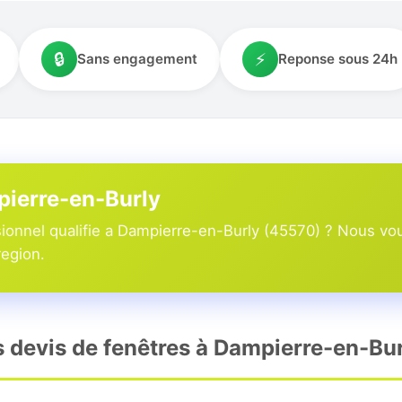
🔒
⚡
Sans engagement
Reponse sous 24h
pierre-en-Burly
ionnel qualifie a Dampierre-en-Burly (45570) ? Nous vou
region.
rs devis de fenêtres à Dampierre-en-Bur