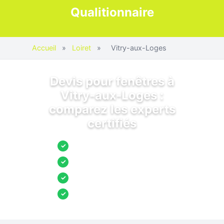
Qualitionnaire
Accueil
»
Loiret
»
Vitry-aux-Loges
Devis pour fenêtres à
Vitry-aux-Loges :
comparez les experts
certifiés
Jusqu’à 3 devis comparés
✓
Entreprises locales vérifiées
✓
Pose garantie
✓
Aides et primes incluses
✓