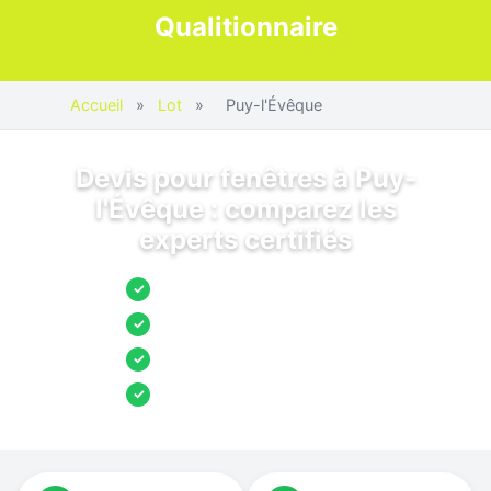
Qualitionnaire
Accueil
»
Lot
»
Puy-l'Évêque
Devis pour fenêtres à Puy-
l'Évêque : comparez les
experts certifiés
Jusqu’à 3 devis comparés
✓
Entreprises locales vérifiées
✓
Pose garantie
✓
Aides et primes incluses
✓