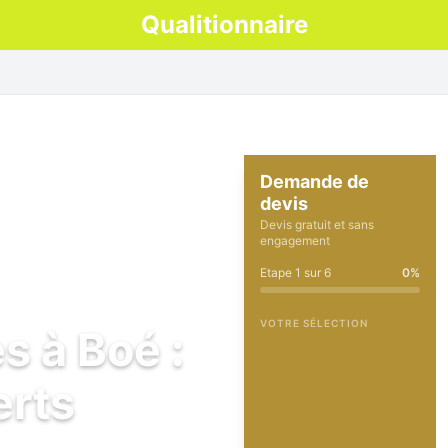
Qualitionnaire
Demande de
devis
Devis gratuit et sans
engagement
Etape
1
sur
6
0
%
VOTRE SÉLECTION
s à Boé :
erts