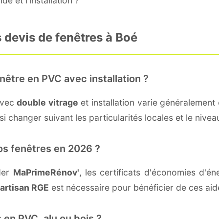
e et l'installation ?
 devis de fenêtres à Boé
nêtre en PVC avec installation ?
avec
double vitrage
et installation varie généralement 
i changer suivant les particularités locales et le niveau
os fenêtres en 2026 ?
der
MaPrimeRénov'
, les certificats d'économies d'
artisan RGE
est nécessaire pour bénéficier de ces aid
 en PVC, alu ou bois ?