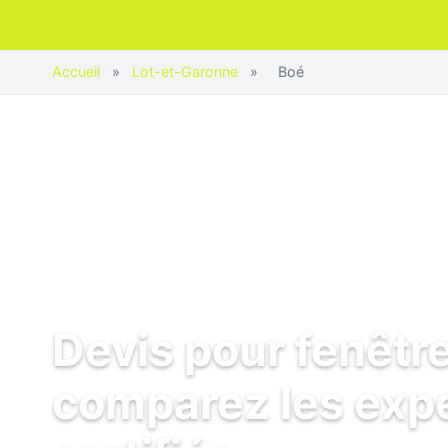
Accueil
»
Lot-et-Garonne
»
Boé
Devis pour fenêtre
comparez les exp