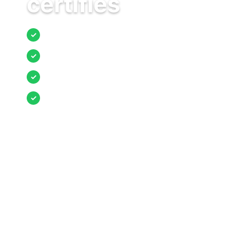
certifiés
Jusqu’à 3 devis comparés
✓
Entreprises locales vérifiées
✓
Pose garantie
✓
Aides et primes incluses
✓