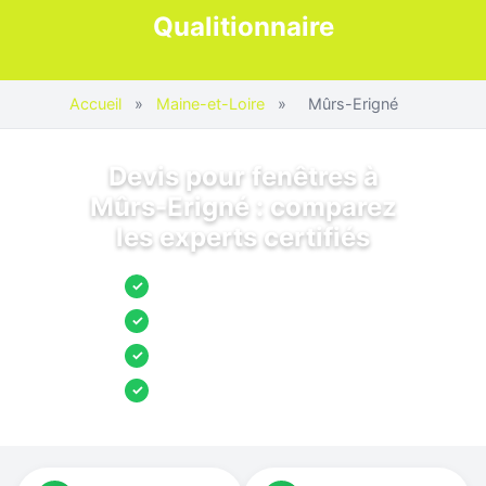
Qualitionnaire
Accueil
»
Maine-et-Loire
»
Mûrs-Erigné
Devis pour fenêtres à
Mûrs-Erigné : comparez
les experts certifiés
Jusqu’à 3 devis comparés
✓
Entreprises locales vérifiées
✓
Pose garantie
✓
Aides et primes incluses
✓