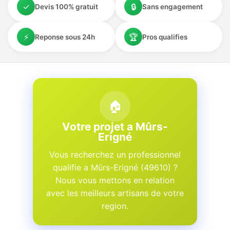
✓
🔒
Devis 100% gratuit
Sans engagement
⚡
🏆
Reponse sous 24h
Pros qualifies
🏠
Votre projet a Mûrs-
Erigné
Vous recherchez un professionnel
qualifie a Mûrs-Erigné (49610) ?
Nous vous mettons en relation
avec les meilleurs artisans de votre
region.