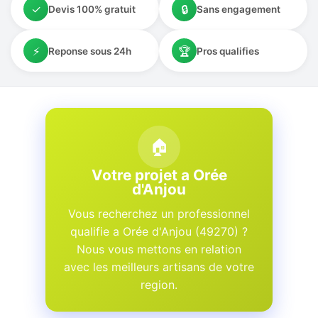
✓
🔒
Devis 100% gratuit
Sans engagement
⚡
🏆
Reponse sous 24h
Pros qualifies
🏠
Votre projet a Orée
d'Anjou
Vous recherchez un professionnel
qualifie a Orée d'Anjou (49270) ?
Nous vous mettons en relation
avec les meilleurs artisans de votre
region.