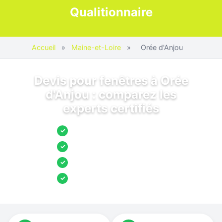
Qualitionnaire
Accueil
»
Maine-et-Loire
»
Orée d'Anjou
Devis pour fenêtres à Orée
d'Anjou : comparez les
experts certifiés
Jusqu’à 3 devis comparés
✓
Entreprises locales vérifiées
✓
Pose garantie
✓
Aides et primes incluses
✓