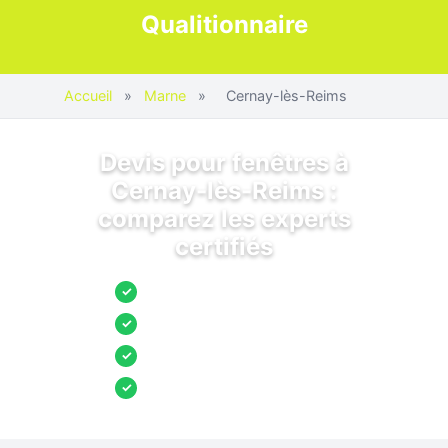
Qualitionnaire
Accueil
»
Marne
»
Cernay-lès-Reims
Devis pour fenêtres à
Cernay-lès-Reims :
comparez les experts
certifiés
Jusqu’à 3 devis comparés
✓
Entreprises locales vérifiées
✓
Pose garantie
✓
Aides et primes incluses
✓