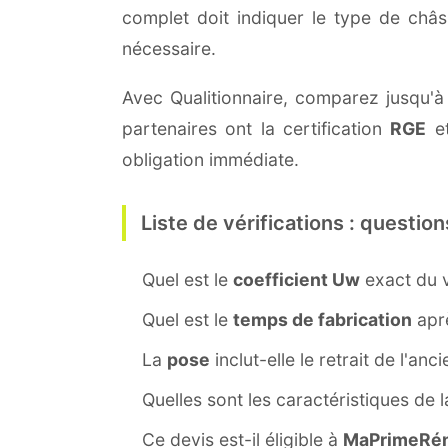
complet doit indiquer le type de châ
nécessaire.
Avec Qualitionnaire, comparez jusqu'à 
partenaires ont la certification
RGE
et
obligation immédiate.
Liste de vérifications : question
Quel est le
coefficient Uw
exact du v
Quel est le
temps de fabrication
aprè
La
pose
inclut-elle le retrait de l'anc
Quelles sont les caractéristiques de 
Ce devis est-il éligible à
MaPrimeRén