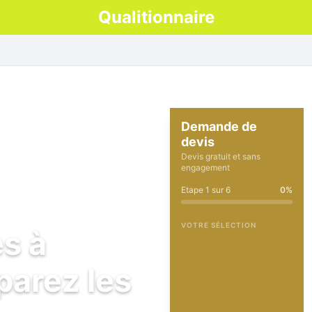
Qualitionnaire
Demande de
devis
Devis gratuit et sans
engagement
Etape
1
sur
6
0
%
VOTRE SÉLECTION
es à
parez les