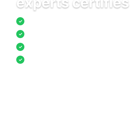
experts certifiés
Jusqu’à 3 devis comparés
✓
Entreprises locales vérifiées
✓
Pose garantie
✓
Aides et primes incluses
✓