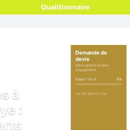
Qualitionnaire
Demande de
devis
Devis gratuit et sans
engagement
Etape
1
sur
6
0
%
es à
VOTRE SÉLECTION
ye :
erts