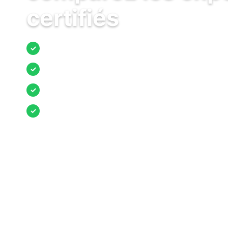
certifiés
Jusqu’à 3 devis comparés
✓
Entreprises locales vérifiées
✓
Pose garantie
✓
Aides et primes incluses
✓