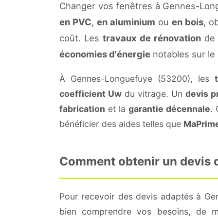
Changer vos fenêtres à Gennes-Longu
en PVC
,
en aluminium
ou
en bois
, o
coût. Les
travaux de rénovation
de 
économies d'énergie
notables sur le
À Gennes-Longuefuye (53200), les
coefficient Uw
du vitrage. Un
devis p
fabrication
et la
garantie décennale
.
bénéficier des aides telles que
MaPrim
Comment obtenir un devis d
Pour recevoir des devis adaptés à G
bien comprendre vos besoins, de me