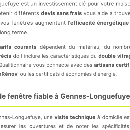
efuye est un investissement clé pour votre maiso
btenir différents
devis sans frais
vous aide à trouver
vos fenêtres augmentent l'
efficacité énergétique
 long terme.
tarifs courants
dépendent du matériau, du nombre
récis
doit inclure les caractéristiques du
double vitra
 Qualitionnaire vous connecte avec des
artisans certif
eRénov'
ou les certificats d'économies d'énergie.
e fenêtre fiable à Gennes-Longuefuye
ennes-Longuefuye, une
visite technique
à domicile est
surer les ouvertures et de noter les spécificité