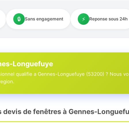
🔒
⚡
Sans engagement
Reponse sous 24h
nnes-Longuefuye
ionnel qualifie a Gennes-Longuefuye (53200) ? Nous vou
region.
rs devis de fenêtres à Gennes-Longuef