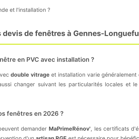
e et l'installation ?
s devis de fenêtres à Gennes-Longuef
nêtre en PVC avec installation ?
avec
double vitrage
et installation varie généralement 
ussi changer suivant les particularités locales et le
os fenêtres en 2026 ?
 peuvent demander
MaPrimeRénov'
, les certificats 
ervention d'un
artisan RGE
est nécessaire pour bénéfic