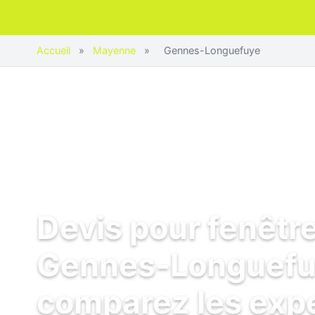
Accueil
»
Mayenne
»
Gennes-Longuefuye
Devis pour fenêtr
Gennes-Longuefu
comparez les exp