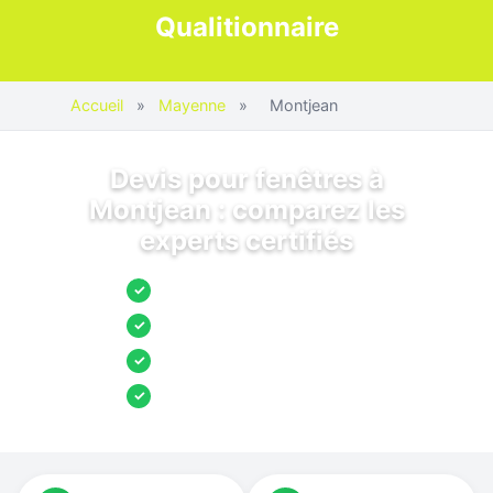
Qualitionnaire
Accueil
»
Mayenne
»
Montjean
Devis pour fenêtres à
Montjean : comparez les
experts certifiés
Jusqu’à 3 devis comparés
✓
Entreprises locales vérifiées
✓
Pose garantie
✓
Aides et primes incluses
✓