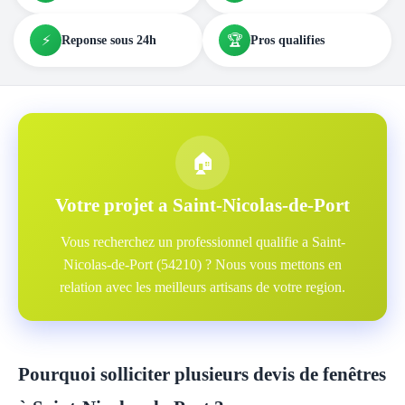
⚡
🏆
Reponse sous 24h
Pros qualifies
🏠
Votre projet a Saint-Nicolas-de-Port
Vous recherchez un professionnel qualifie a Saint-
Nicolas-de-Port (54210) ? Nous vous mettons en
relation avec les meilleurs artisans de votre region.
Pourquoi solliciter plusieurs devis de fenêtres