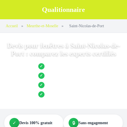
Qualitionnaire
Accueil
»
Meurthe-et-Moselle
»
Saint-Nicolas-de-Port
Devis pour fenêtres à Saint-Nicolas-de-
Port : comparez les experts certifiés
Jusqu’à 3 devis comparés
✓
Entreprises locales vérifiées
✓
Pose garantie
✓
Aides et primes incluses
✓
✓
🔒
Devis 100% gratuit
Sans engagement