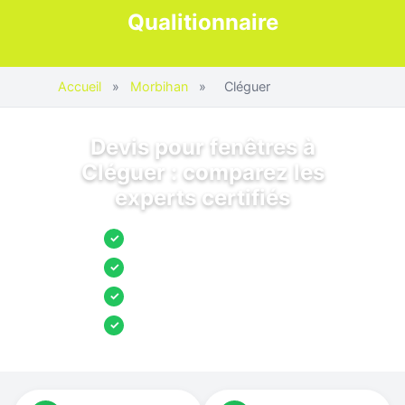
Qualitionnaire
Accueil
»
Morbihan
»
Cléguer
Devis pour fenêtres à
Cléguer : comparez les
experts certifiés
Jusqu’à 3 devis comparés
✓
Entreprises locales vérifiées
✓
Pose garantie
✓
Aides et primes incluses
✓