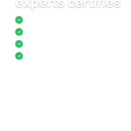
experts certifiés
Jusqu’à 3 devis comparés
✓
Entreprises locales vérifiées
✓
Pose garantie
✓
Aides et primes incluses
✓