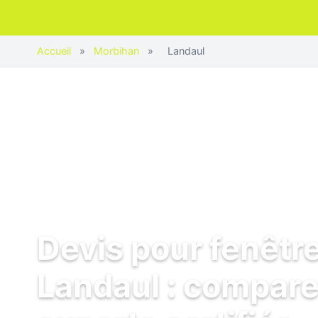
Accueil
»
Morbihan
»
Landaul
Devis pour fenêtr
Landaul : compare