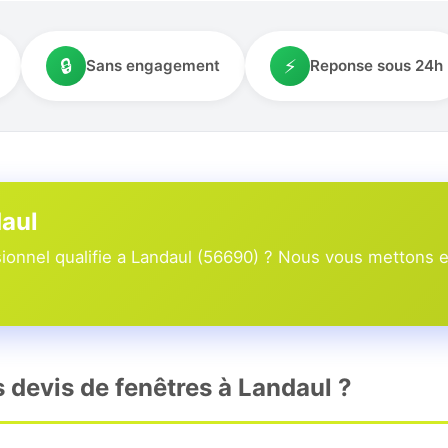
🔒
⚡
Sans engagement
Reponse sous 24h
daul
onnel qualifie a Landaul (56690) ? Nous vous mettons en 
s devis de fenêtres à Landaul ?