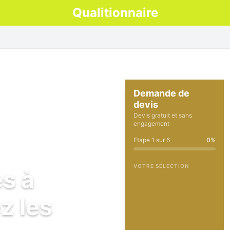
Qualitionnaire
Demande de
devis
Devis gratuit et sans
engagement
Etape
1
sur
6
0
%
VOTRE SÉLECTION
es à
z les