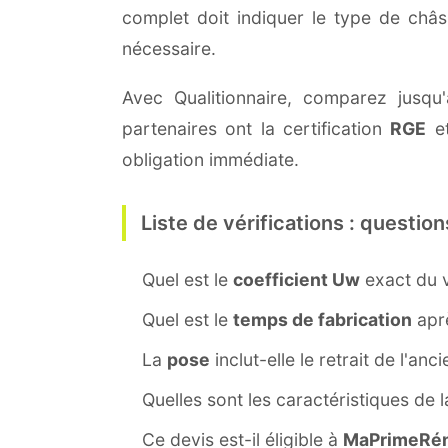
complet doit indiquer le type de châ
nécessaire.
Avec Qualitionnaire, comparez jusqu'
partenaires ont la certification
RGE
et
obligation immédiate.
Liste de vérifications : question
Quel est le
coefficient Uw
exact du v
Quel est le
temps de fabrication
aprè
La
pose
inclut-elle le retrait de l'anc
Quelles sont les caractéristiques de 
Ce devis est-il éligible à
MaPrimeRén