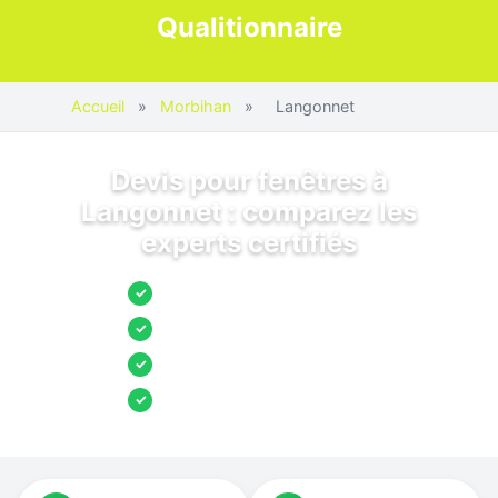
Qualitionnaire
Accueil
»
Morbihan
»
Langonnet
Devis pour fenêtres à
Langonnet : comparez les
experts certifiés
Jusqu’à 3 devis comparés
✓
Entreprises locales vérifiées
✓
Pose garantie
✓
Aides et primes incluses
✓