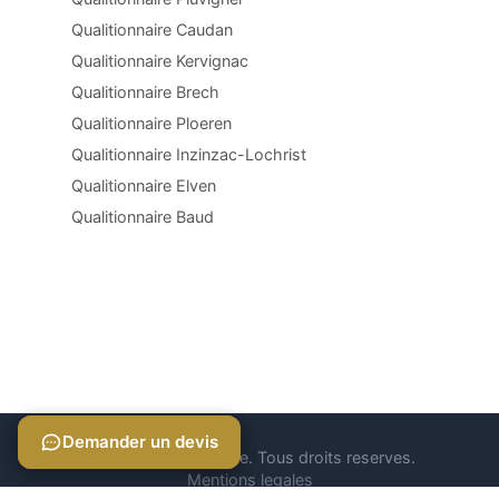
Qualitionnaire Caudan
Qualitionnaire Kervignac
Qualitionnaire Brech
Qualitionnaire Ploeren
Qualitionnaire Inzinzac-Lochrist
Qualitionnaire Elven
Qualitionnaire Baud
Demander un devis
Demander un devis
© 2026 Qualitionnaire. Tous droits reserves.
Mentions legales