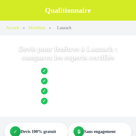
Qualitionnaire
Accueil
»
Morbihan
»
Lauzach
Devis pour fenêtres à Lauzach :
comparez les experts certifiés
Jusqu’à 3 devis comparés
✓
Entreprises locales vérifiées
✓
Pose garantie
✓
Aides et primes incluses
✓
✓
🔒
Devis 100% gratuit
Sans engagement