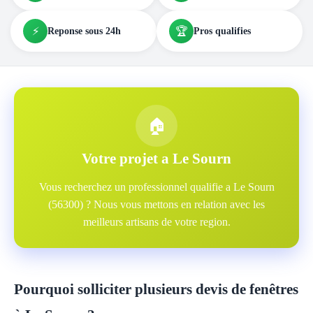
⚡
🏆
Reponse sous 24h
Pros qualifies
🏠
Votre projet a Le Sourn
Vous recherchez un professionnel qualifie a Le Sourn
(56300) ? Nous vous mettons en relation avec les
meilleurs artisans de votre region.
Pourquoi solliciter plusieurs devis de fenêtres