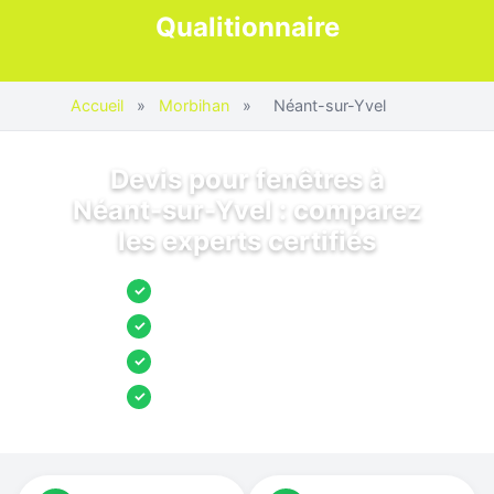
Qualitionnaire
Accueil
»
Morbihan
»
Néant-sur-Yvel
Devis pour fenêtres à
Néant-sur-Yvel : comparez
les experts certifiés
Jusqu’à 3 devis comparés
✓
Entreprises locales vérifiées
✓
Pose garantie
✓
Aides et primes incluses
✓