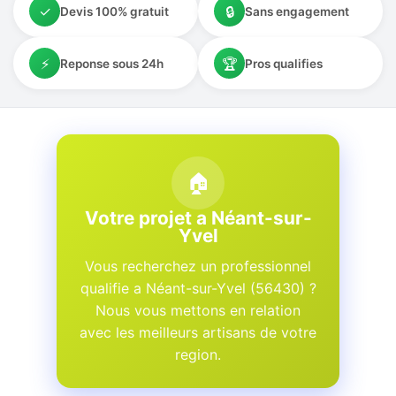
✓
🔒
Devis 100% gratuit
Sans engagement
⚡
🏆
Reponse sous 24h
Pros qualifies
🏠
Votre projet a Néant-sur-
Yvel
Vous recherchez un professionnel
qualifie a Néant-sur-Yvel (56430) ?
Nous vous mettons en relation
avec les meilleurs artisans de votre
region.