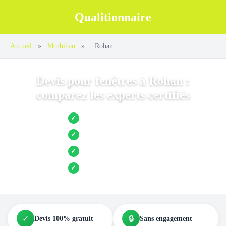
Qualitionnaire
Accueil
»
Morbihan
»
Rohan
Devis pour fenêtres à Rohan :
comparez les experts certifiés
Jusqu’à 3 devis comparés
✓
Entreprises locales vérifiées
✓
Pose garantie
✓
Aides et primes incluses
✓
✓
🔒
Devis 100% gratuit
Sans engagement