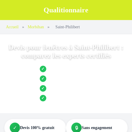
Qualitionnaire
Accueil
»
Morbihan
»
Saint-Philibert
Devis pour fenêtres à Saint-Philibert :
comparez les experts certifiés
Jusqu’à 3 devis comparés
✓
Entreprises locales vérifiées
✓
Pose garantie
✓
Aides et primes incluses
✓
✓
🔒
Devis 100% gratuit
Sans engagement