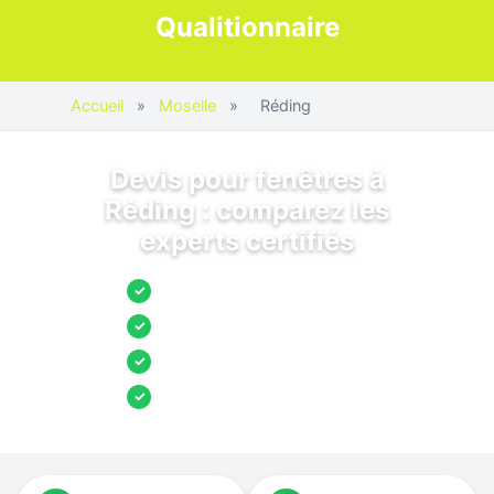
Qualitionnaire
Accueil
»
Moselle
»
Réding
Devis pour fenêtres à
Réding : comparez les
experts certifiés
Jusqu’à 3 devis comparés
✓
Entreprises locales vérifiées
✓
Pose garantie
✓
Aides et primes incluses
✓