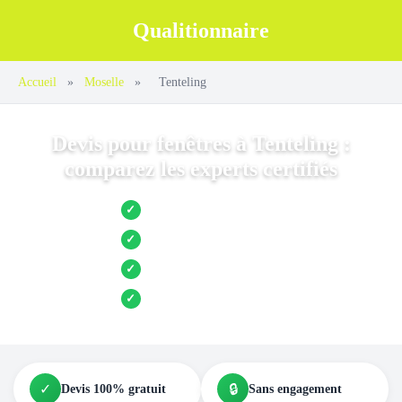
Qualitionnaire
Accueil
»
Moselle
»
Tenteling
Devis pour fenêtres à Tenteling :
comparez les experts certifiés
Jusqu’à 3 devis comparés
✓
Entreprises locales vérifiées
✓
Pose garantie
✓
Aides et primes incluses
✓
✓
🔒
Devis 100% gratuit
Sans engagement