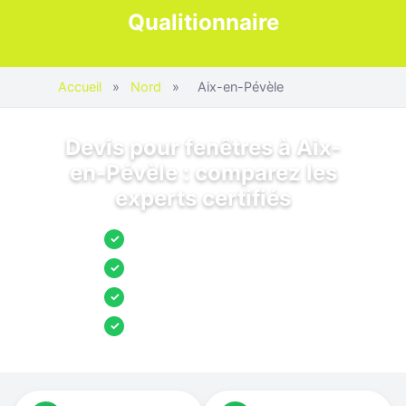
Qualitionnaire
Accueil
»
Nord
»
Aix-en-Pévèle
Devis pour fenêtres à Aix-
en-Pévèle : comparez les
experts certifiés
Jusqu’à 3 devis comparés
✓
Entreprises locales vérifiées
✓
Pose garantie
✓
Aides et primes incluses
✓