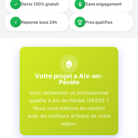
✓
🔒
Devis 100% gratuit
Sans engagement
⚡
🏆
Reponse sous 24h
Pros qualifies
🏠
Votre projet a Aix-en-
Pévèle
Vous recherchez un professionnel
qualifie a Aix-en-Pévèle (59310) ?
Nous vous mettons en relation
avec les meilleurs artisans de votre
region.