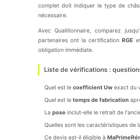
complet doit indiquer le type de châ
nécessaire.
Avec Qualitionnaire, comparez jusqu'
partenaires ont la certification
RGE
et
obligation immédiate.
Liste de vérifications : question
Quel est le
coefficient Uw
exact du v
Quel est le
temps de fabrication
aprè
La
pose
inclut-elle le retrait de l'anc
Quelles sont les caractéristiques de 
Ce devis est-il éligible à
MaPrimeRén