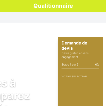
Qualitionnaire
Demande de
devis
Devis gratuit et sans
engagement
Etape
1
sur
6
0
%
VOTRE SÉLECTION
es à
mparez