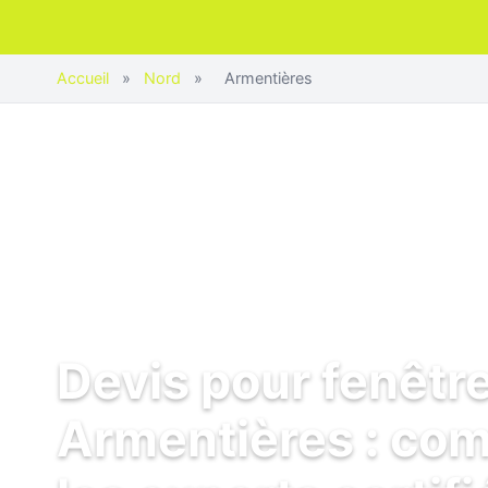
Accueil
»
Nord
»
Armentières
Devis pour fenêtr
Armentières : co