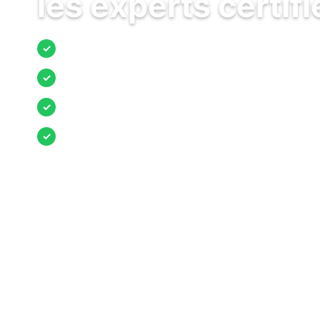
les experts certifi
Jusqu’à 3 devis comparés
✓
Entreprises locales vérifiées
✓
Pose garantie
✓
Aides et primes incluses
✓