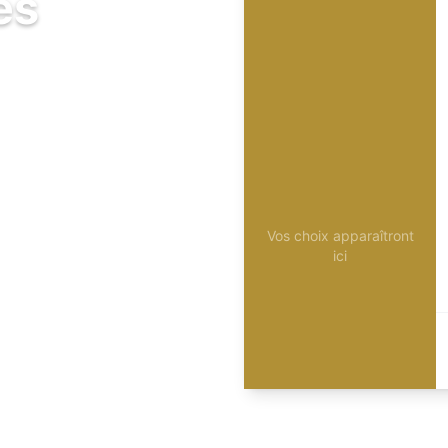
és
Vos choix apparaîtront
ici