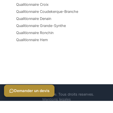
Qualitionnaire Croix
Qualitionnaire Coudekerque-Branche
Qualitionnaire Denain
Qualitionnaire Grande-Synthe
Qualitionnaire Ronchin
Qualitionnaire Hem
Demander un devis
Demander un devis
© 2026 Qualitionnaire. Tous droits reserves.
Mentions legales