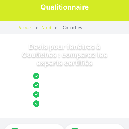
Qualitionnaire
Accueil
»
Nord
»
Coutiches
Devis pour fenêtres à
Coutiches : comparez les
experts certifiés
Jusqu’à 3 devis comparés
✓
Entreprises locales vérifiées
✓
Pose garantie
✓
Aides et primes incluses
✓