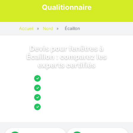
Qualitionnaire
Accueil
»
Nord
»
Écaillon
Devis pour fenêtres à
Écaillon : comparez les
experts certifiés
Jusqu’à 3 devis comparés
✓
Entreprises locales vérifiées
✓
Pose garantie
✓
Aides et primes incluses
✓