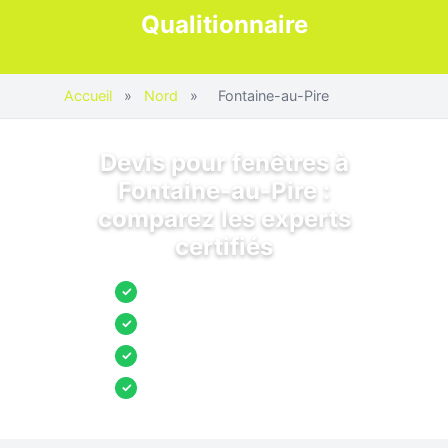
Qualitionnaire
Accueil
»
Nord
»
Fontaine-au-Pire
Devis pour fenêtres à
Fontaine-au-Pire :
comparez les experts
certifiés
Jusqu’à 3 devis comparés
✓
Entreprises locales vérifiées
✓
Pose garantie
✓
Aides et primes incluses
✓