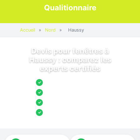
Qualitionnaire
Accueil
»
Nord
»
Haussy
Devis pour fenêtres à
Haussy : comparez les
experts certifiés
Jusqu’à 3 devis comparés
✓
Entreprises locales vérifiées
✓
Pose garantie
✓
Aides et primes incluses
✓