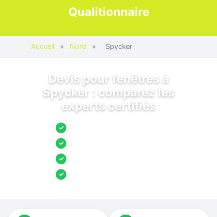
Qualitionnaire
Accueil
»
Nord
»
Spycker
Devis pour fenêtres à
Spycker : comparez les
experts certifiés
Jusqu’à 3 devis comparés
✓
Entreprises locales vérifiées
✓
Pose garantie
✓
Aides et primes incluses
✓