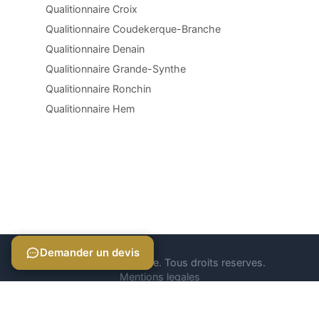
Qualitionnaire Croix
Qualitionnaire Coudekerque-Branche
Qualitionnaire Denain
Qualitionnaire Grande-Synthe
Qualitionnaire Ronchin
Qualitionnaire Hem
Demander un devis
Demander un devis
© 2026 Qualitionnaire. Tous droits reserves.
Mentions legales