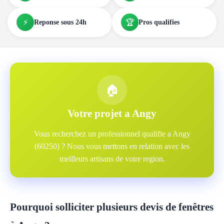
⚡
🏆
Reponse sous 24h
Pros qualifies
🏠
Votre projet a Angy
Vous recherchez un professionnel qualifie a Angy
(60250) ? Nous vous mettons en relation avec les
meilleurs artisans de votre region.
Pourquoi solliciter plusieurs devis de fenêtres