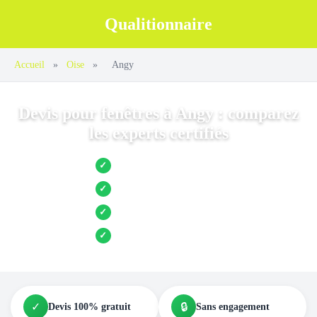
Qualitionnaire
Accueil
»
Oise
»
Angy
Devis pour fenêtres à Angy : comparez
les experts certifiés
Jusqu’à 3 devis comparés
✓
Entreprises locales vérifiées
✓
Pose garantie
✓
Aides et primes incluses
✓
✓
🔒
Devis 100% gratuit
Sans engagement