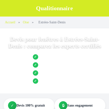
Qualitionnaire
Accueil
»
Oise
»
Estrées-Saint-Denis
Devis pour fenêtres à Estrées-Saint-
Denis : comparez les experts certifiés
Jusqu’à 3 devis comparés
✓
Entreprises locales vérifiées
✓
Pose garantie
✓
Aides et primes incluses
✓
✓
🔒
Devis 100% gratuit
Sans engagement