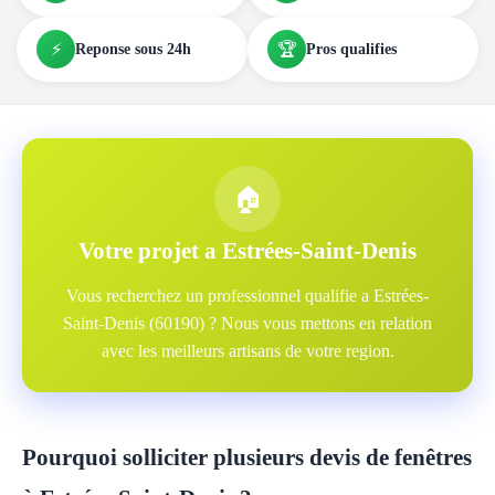
⚡
🏆
Reponse sous 24h
Pros qualifies
🏠
Votre projet a Estrées-Saint-Denis
Vous recherchez un professionnel qualifie a Estrées-
Saint-Denis (60190) ? Nous vous mettons en relation
avec les meilleurs artisans de votre region.
Pourquoi solliciter plusieurs devis de fenêtres