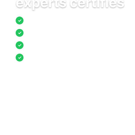
experts certifiés
Jusqu’à 3 devis comparés
✓
Entreprises locales vérifiées
✓
Pose garantie
✓
Aides et primes incluses
✓