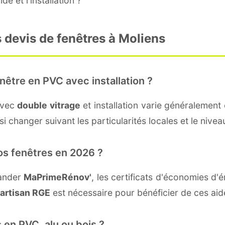
e et l'installation ?
 devis de fenêtres à Moliens
nêtre en PVC avec installation ?
avec
double vitrage
et installation varie généralement 
i changer suivant les particularités locales et le niveau
os fenêtres en 2026 ?
mander
MaPrimeRénov'
, les certificats d'économies d
artisan RGE
est nécessaire pour bénéficier de ces aid
 en PVC, alu ou bois ?