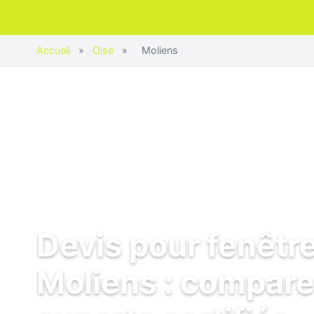
Accueil
»
Oise
»
Moliens
Devis pour fenêtr
Moliens : compare