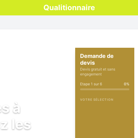
Qualitionnaire
Demande de
devis
Devis gratuit et sans
engagement
Etape
1
sur
6
0
%
VOTRE SÉLECTION
es à
z les