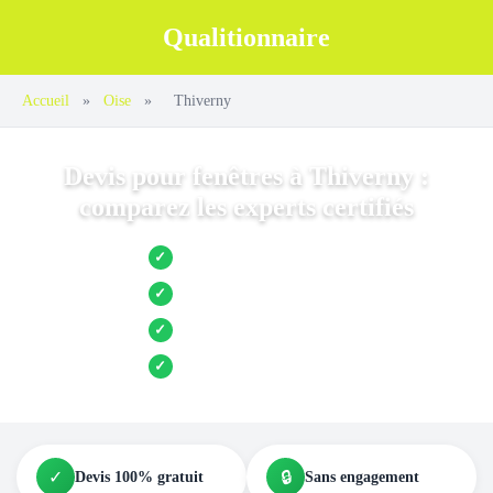
Qualitionnaire
Accueil
»
Oise
»
Thiverny
Devis pour fenêtres à Thiverny :
comparez les experts certifiés
Jusqu’à 3 devis comparés
✓
Entreprises locales vérifiées
✓
Pose garantie
✓
Aides et primes incluses
✓
✓
🔒
Devis 100% gratuit
Sans engagement