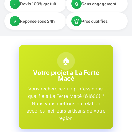
✓
🔒
Devis 100% gratuit
Sans engagement
⚡
🏆
Reponse sous 24h
Pros qualifies
🏠
Votre projet a La Ferté
Macé
Vous recherchez un professionnel
qualifie a La Ferté Macé (61600) ?
Nous vous mettons en relation
avec les meilleurs artisans de votre
region.