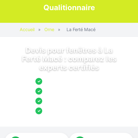
Qualitionnaire
Accueil
»
Orne
»
La Ferté Macé
Devis pour fenêtres à La
Ferté Macé : comparez les
experts certifiés
Jusqu’à 3 devis comparés
✓
Entreprises locales vérifiées
✓
Pose garantie
✓
Aides et primes incluses
✓