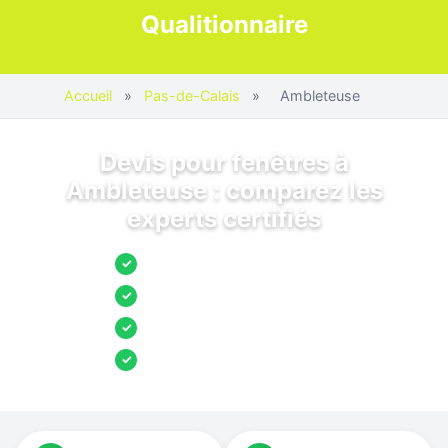
Qualitionnaire
Accueil
»
Pas-de-Calais
»
Ambleteuse
Devis pour fenêtres à
Ambleteuse : comparez les
experts certifiés
Jusqu’à 3 devis comparés
✓
Entreprises locales vérifiées
✓
Pose garantie
✓
Aides et primes incluses
✓