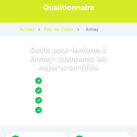
Qualitionnaire
Accueil
»
Pas-de-Calais
»
Annay
Devis pour fenêtres à
Annay : comparez les
experts certifiés
Jusqu’à 3 devis comparés
✓
Entreprises locales vérifiées
✓
Pose garantie
✓
Aides et primes incluses
✓