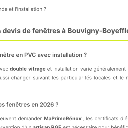
e et l'installation ?
 devis de fenêtres à Bouvigny-Boyeffl
nêtre en PVC avec installation ?
avec
double vitrage
et installation varie généralement 
ssi changer suivant les particularités locales et le 
os fenêtres en 2026 ?
 peuvent demander
MaPrimeRénov'
, les certificats 
ervention d'un
artisan RGE
est nécessaire pour bénéfic