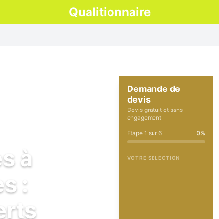
Qualitionnaire
Demande de
devis
Devis gratuit et sans
engagement
Etape
1
sur
6
0
%
es à
VOTRE SÉLECTION
s :
erts