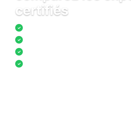
certifiés
Jusqu’à 3 devis comparés
✓
Entreprises locales vérifiées
✓
Pose garantie
✓
Aides et primes incluses
✓