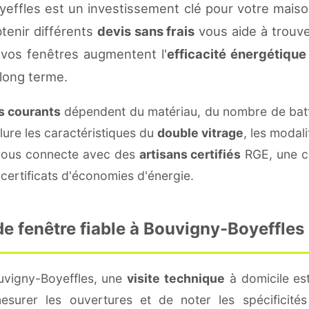
effles est un investissement clé pour votre mais
btenir différents
devis sans frais
vous aide à trouver
vos fenêtres augmentent l'
efficacité énergétique
 long terme.
fs courants
dépendent du matériau, du nombre de batt
lure les caractéristiques du
double vitrage
, les modal
e vous connecte avec des
artisans certifiés
RGE, une co
certificats d'économies d'énergie.
e fenêtre fiable à Bouvigny-Boyeffles
uvigny-Boyeffles, une
visite technique
à domicile est
surer les ouvertures et de noter les spécificité