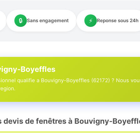
🔒
⚡
Sans engagement
Reponse sous 24h
vigny-Boyeffles
onnel qualifie a Bouvigny-Boyeffles (62172) ? Nous vou
region.
rs devis de fenêtres à Bouvigny-Boyeffl