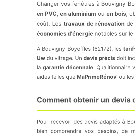
Changer vos fenêtres à Bouvigny-Boy
en PVC
,
en aluminium
ou
en bois
, o
coût. Les
travaux de rénovation
de 
économies d'énergie
notables sur le
À Bouvigny-Boyeffles (62172), les
tari
Uw
du vitrage. Un
devis précis
doit inc
la
garantie décennale
. Qualitionnair
aides telles que
MaPrimeRénov'
ou les 
Comment obtenir un devis d
Pour recevoir des devis adaptés à Bo
bien comprendre vos besoins, de me