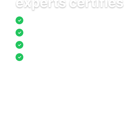
experts certifiés
Jusqu’à 3 devis comparés
✓
Entreprises locales vérifiées
✓
Pose garantie
✓
Aides et primes incluses
✓