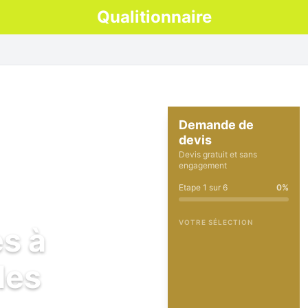
Qualitionnaire
Demande de
devis
Devis gratuit et sans
engagement
Etape
1
sur
6
0
%
VOTRE SÉLECTION
es à
les