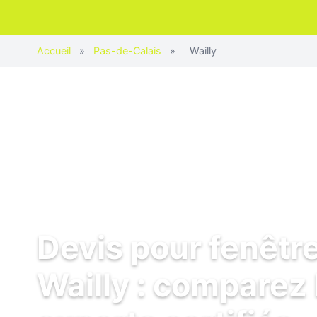
Accueil
»
Pas-de-Calais
»
Wailly
Devis pour fenêtr
Wailly : comparez 