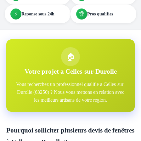
⚡
🏆
Reponse sous 24h
Pros qualifies
🏠
Votre projet a Celles-sur-Durolle
Vous recherchez un professionnel qualifie a Celles-sur-
Durolle (63250) ? Nous vous mettons en relation avec
les meilleurs artisans de votre region.
Pourquoi solliciter plusieurs devis de fenêtres