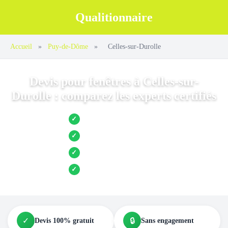
Qualitionnaire
Accueil
»
Puy-de-Dôme
»
Celles-sur-Durolle
Devis pour fenêtres à Celles-sur-
Durolle : comparez les experts certifiés
Jusqu’à 3 devis comparés
✓
Entreprises locales vérifiées
✓
Pose garantie
✓
Aides et primes incluses
✓
✓
🔒
Devis 100% gratuit
Sans engagement