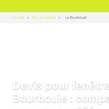
Accueil
»
Puy-de-Dôme
»
La Bourboule
Devis pour fenêtre
Bourboule : compa