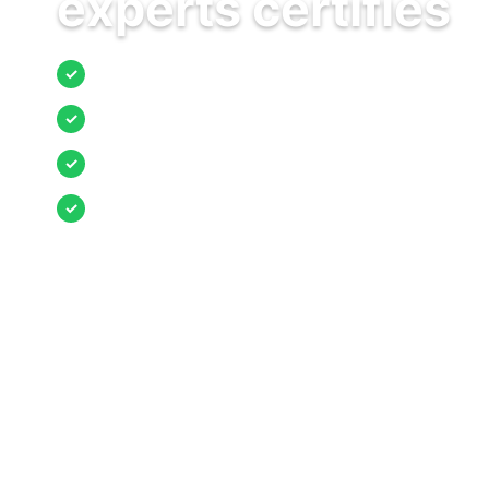
experts certifiés
Jusqu’à 3 devis comparés
✓
Entreprises locales vérifiées
✓
Pose garantie
✓
Aides et primes incluses
✓