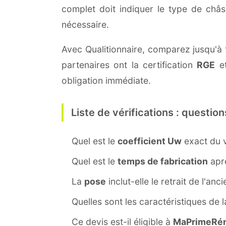
complet doit indiquer le type de châ
nécessaire.
Avec Qualitionnaire, comparez jusqu'à 
partenaires ont la certification
RGE
et
obligation immédiate.
Liste de vérifications : question
Quel est le
coefficient Uw
exact du v
Quel est le
temps de fabrication
aprè
La
pose
inclut-elle le retrait de l'anc
Quelles sont les caractéristiques de 
Ce devis est-il éligible à
MaPrimeRén