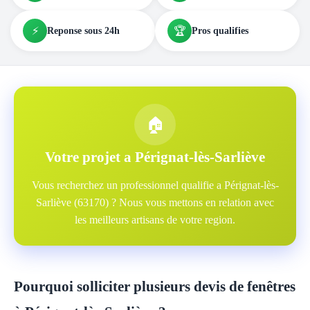
⚡
🏆
Reponse sous 24h
Pros qualifies
🏠
Votre projet a Pérignat-lès-Sarliève
Vous recherchez un professionnel qualifie a Pérignat-lès-
Sarliève (63170) ? Nous vous mettons en relation avec
les meilleurs artisans de votre region.
Pourquoi solliciter plusieurs devis de fenêtres