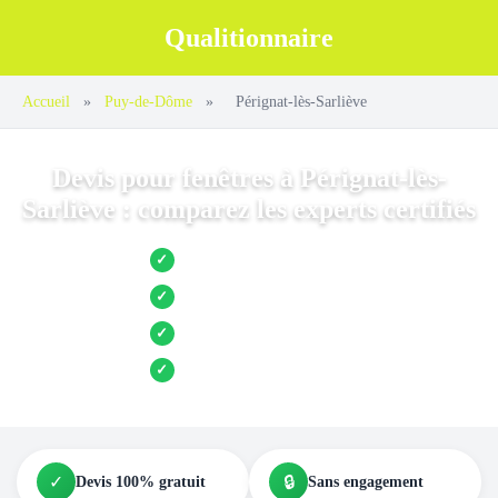
Qualitionnaire
Accueil
»
Puy-de-Dôme
»
Pérignat-lès-Sarliève
Devis pour fenêtres à Pérignat-lès-
Sarliève : comparez les experts certifiés
Jusqu’à 3 devis comparés
✓
Entreprises locales vérifiées
✓
Pose garantie
✓
Aides et primes incluses
✓
✓
🔒
Devis 100% gratuit
Sans engagement